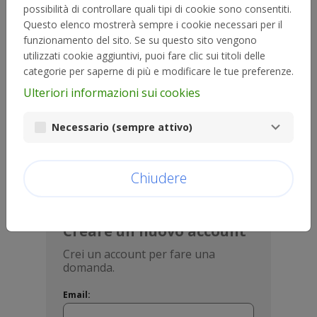
possibilità di controllare quali tipi di cookie sono consentiti.
Questo elenco mostrerà sempre i cookie necessari per il
funzionamento del sito. Se su questo sito vengono
Password:
utilizzati cookie aggiuntivi, puoi fare clic sui titoli delle
visibility
categorie per saperne di più e modificare le tue preferenze.
Ulteriori informazioni sui cookies
Password dimenticata?
Necessario (sempre attivo)
Entra
Chiudere
Creare un nuovo account
Crei un account per fare una
domanda.
Email: