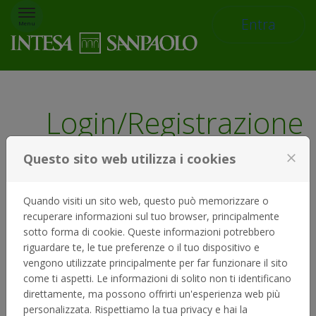
Passa al contenuto
Entra
Menu
Login/Registrazione
Questo sito web utilizza i cookies
close
Quando visiti un sito web, questo può memorizzare o
Accedi
recuperare informazioni sul tuo browser, principalmente
sotto forma di cookie. Queste informazioni potrebbero
Se dispone già di un account Fondo
riguardare te, le tue preferenze o il tuo dispositivo e
di Beneficenza di Intesa Sanpaolo,
vengono utilizzate principalmente per far funzionare il sito
digiti la sua mail e la password qui
come ti aspetti. Le informazioni di solito non ti identificano
sotto.
direttamente, ma possono offrirti un'esperienza web più
Email:
personalizzata. Rispettiamo la tua privacy e hai la