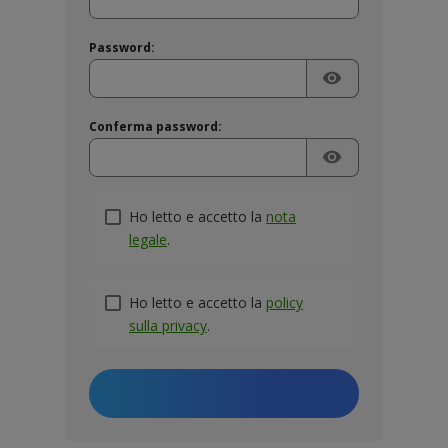
Password:
visibility
Conferma password:
visibility
Ho letto e accetto la
nota
legale
.
Ho letto e accetto la
policy
sulla privacy
.
Creare il mio account